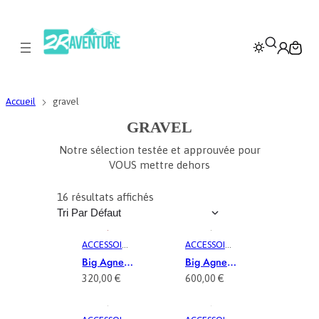
Accueil
gravel
GRAVEL
Notre sélection testée et approuvée pour
VOUS mettre dehors
16 résultats affichés
ACCESSOIRE
ACCESSOIRE
S
,
S
,
Big Agnes
Big Agnes
ACCESSOIR
ACCESSOIR
Matelas
Tiger Wall
320,00
€
600,00
€
ES VÉLO
,
ES VÉLO
,
Double
UL
AVENTURE
, 
AVENTURE
, 
Rapide SL
Bikepack
COMPACT
,
GRAVEL
,