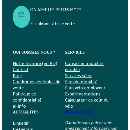
0
E
P
ON AIME LES PETITS MOTS
€
R
À
I
5
En utilisant la bulle verte
X
5
0
:
0
4
,
3
0
0
QUI SOMMES NOUS ?
SERVICES
0
0
,
Notre histoire (en BD)
Conseil en mobilité
€
0
Contact
durable
0
Blog
Services vélos
Conditions générales de
Plan de mobilité
€
vente
Plan vélo employeur
À
Politique de
Expérimentations
7
confidentialité
Calculateur de coût du
4
ai-info
vélo
0
ACTUALITÉS
NEWSLETTER
0
,
Garantie sans pub et sans
Linkedin
0
engagement, 2 fois par mois
0
Instagram