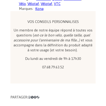
t
Vélo
, 
Vélotaf
, 
Vélotaf
, 
VTC
i
Marques :
Kona
t
é
d
VOS CONSEILS PERSONNALISES
e
Un membre de notre équipe répond à toutes vos
K
questions (
est-ce le bon vélo, quelle taille, quel
o
accessoire pour l’anniversaire de ma fille…)
et vous
n
accompagne dans la définition du produit adapté
a
à votre usage (et votre besoin).
R
o
Du lundi au vendredi de 9h à 17h30
v
e
07.68.79.63.52
A
L
6
5
0
PARTAGER:
Facebook
X
Instagram
TikTok