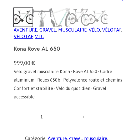
AVENTURE
, 
GRAVEL
, 
MUSCULAIRE
, 
VÉLO
, 
VÉLOTAF
, 
VÉLOTAF
, 
VTC
Kona Rove AL 650
999,00
€
Vélo gravel musculaire Kona · Rove AL 650 · Cadre
aluminium · Roues 650b · Polyvalence route et chemins ·
Confort et stabilité · Vélo du quotidien · Gravel
accessible
q
−
+
u
a
n
Catégorie:
Aventure
, 
gravel
, 
musculaire
, 