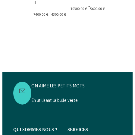
II
–
–
10300,00
€
5600,00
€
6259,00
€
5749,
Plage
Plage
–
7400,00
€
4300,00
€
de
Plage
de
prix :
de
prix :
5600,00 €
prix :
5749,00 €
à
4300,00 €
à
10300,00 €
à
6259,00 €
7400,00 €
ON AIME LES PETITS MOTS
En utilisant la bulle verte
QUI SOMMES NOUS ?
SERVICES