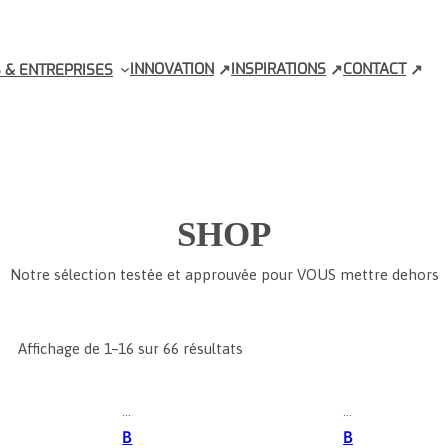
INNOVATION
INSPIRATIONS
CONTACT
 & ENTREPRISES
SHOP
Notre sélection testée et approuvée pour VOUS mettre dehors
Affichage de 1–16 sur 66 résultats
A
A
C
C
B
B
C
C