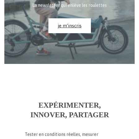
La newsletter qui enlève les roulettes
je m’inscris
EXPÉRIMENTER,
INNOVER, PARTAGER
Tester en conditions réelles, mesurer