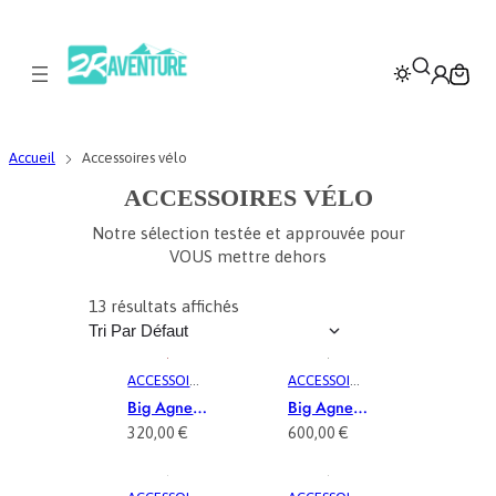
Accueil
Accessoires vélo
ACCESSOIRES VÉLO
Notre sélection testée et approuvée pour
VOUS mettre dehors
13 résultats affichés
ACCESSOIRE
ACCESSOIRE
S
,
S
,
Big Agnes
Big Agnes
ACCESSOIR
ACCESSOIR
Matelas
Tiger Wall
320,00
€
600,00
€
ES VÉLO
,
ES VÉLO
,
Double
UL
AVENTURE
, 
AVENTURE
, 
Rapide SL
Bikepack
COMPACT
,
GRAVEL
,