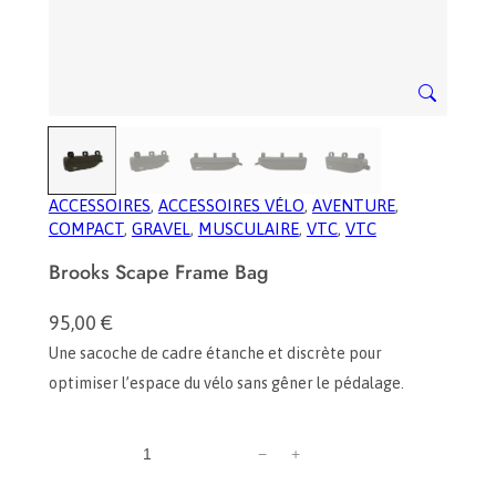
ACCESSOIRES
, 
ACCESSOIRES VÉLO
, 
AVENTURE
, 
COMPACT
, 
GRAVEL
, 
MUSCULAIRE
, 
VTC
, 
VTC
Brooks Scape Frame Bag
95,00
€
Une sacoche de cadre étanche et discrète pour
optimiser l’espace du vélo sans gêner le pédalage.
q
−
+
u
a