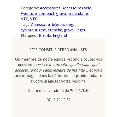
n
Catégorie:
Accessoires
, 
Accessoires vélo
, 
t
Aventure
, 
compact
, 
gravel
, 
musculaire
, 
i
VTC
, 
VTC
t
Tags:
Accessoire
, 
bikepacking
, 
é
cyclotourisme
, 
étanche
, 
gravel
, 
léger
d
Marques :
Brooks England
e
B
r
VOS CONSEILS PERSONNALISES
o
Un membre de notre équipe répond à toutes vos
o
questions (
est-ce le bon vélo, quelle taille, quel
k
accessoire pour l’anniversaire de ma fille…)
et vous
s
accompagne dans la définition du produit adapté
S
à votre usage (et votre besoin).
c
a
Du lundi au vendredi de 9h à 17h30
p
e
07.68.79.63.52
F
r
a