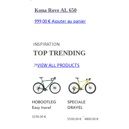
Kona Rove AL 650
999,00
€
Ajouter au panier
INSPIRATION
TOP TRENDING
VIEW ALL PRODUCTS
pressure ADR
HOBOOTLEG
SPECIALE
Easy travel
GRAVEL
–
8300,00
€
3500,
Plage
1590,00
€
–
5500,00
€
4800,00
€
de
Plage
prix :
de
3500,00 €