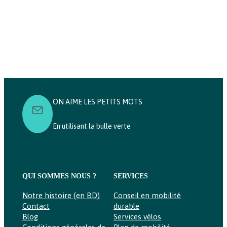
prix :
à
4800,00 €
8300,00 €
à
5500,00 €
ON AIME LES PETITS MOTS
En utilisant la bulle verte
QUI SOMMES NOUS ?
SERVICES
Notre histoire (en BD)
Conseil en mobilité
Contact
durable
Blog
Services vélos