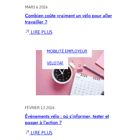
MARS 6 2026
Combien coûte vraiment un vélo pour aller
travailler ?
:
LIRE PLUS
COMBIEN
COÛTE
MOBILITÉ EMPLOYEUR
VRAIMENT
UN
VELOTAF
VÉLO
POUR
ALLER
TRAVAILLER
?
FÉVRIER 13 2026
Évènements vélo : où s’informer, tester et
passer à l’action ?
:
LIRE PLUS
ÉVÈNEMENTS