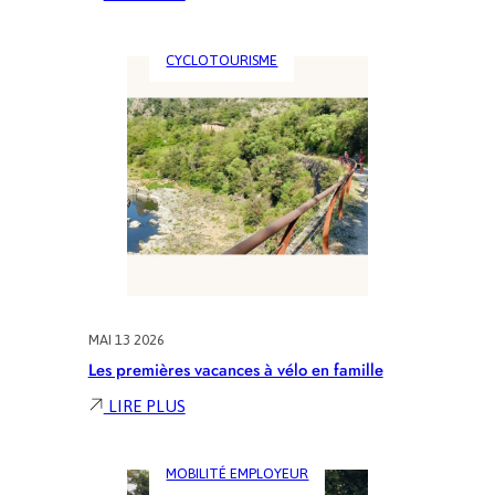
WEEKEND
GRAVEL
CYCLOTOURISME
AU
DÉPART
DE
LILLE
:
CASSEL
→
MONTREUIL-
SUR-
MER
|
2R
AVENTURE
MAI 13 2026
Les premières vacances à vélo en famille
:
LIRE PLUS
LES
PREMIÈRES
MOBILITÉ EMPLOYEUR
VACANCES