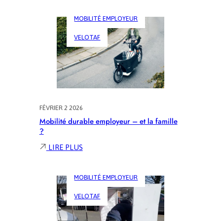
VÉLO
MOBILITÉ EMPLOYEUR
:
OÙ
VELOTAF
S’INFORMER,
TESTER
ET
PASSER
À
L’ACTION
?
FÉVRIER 2 2026
Mobilité durable employeur – et la famille
?
:
LIRE PLUS
MOBILITÉ
DURABLE
MOBILITÉ EMPLOYEUR
EMPLOYEUR
–
VELOTAF
ET
LA
FAMILLE