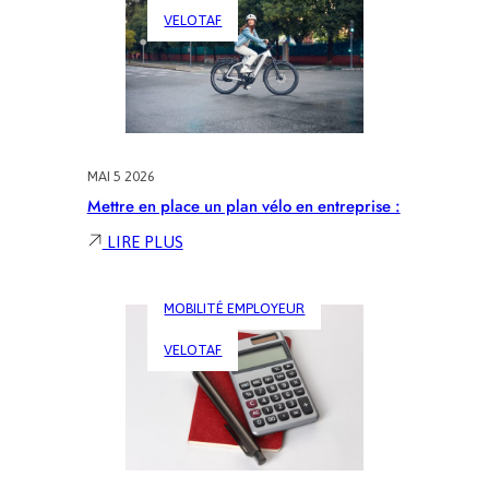
À
VELOTAF
VÉLO
EN
FAMILLE
MAI 5 2026
Mettre en place un plan vélo en entreprise :
:
LIRE PLUS
METTRE
EN
MOBILITÉ EMPLOYEUR
PLACE
UN
VELOTAF
PLAN
VÉLO
EN
ENTREPRISE
: