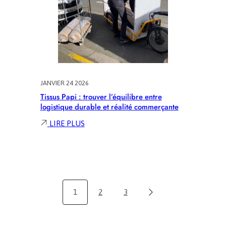
?
JANVIER 24 2026
Tissus Papi : trouver l’équilibre entre
logistique durable et réalité commerçante
:
LIRE PLUS
TISSUS
PAPI
:
TROUVER
L’ÉQUILIBRE
ENTRE
1
2
3
LOGISTIQUE
DURABLE
ET