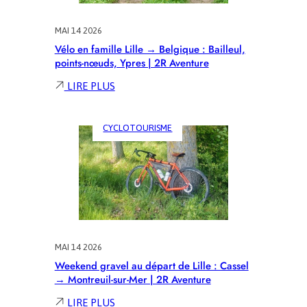
SEREINEMENT
MAI 14 2026
Vélo en famille Lille → Belgique : Bailleul,
points-nœuds, Ypres | 2R Aventure
:
LIRE PLUS
VÉLO
EN
CYCLOTOURISME
FAMILLE
LILLE
→
BELGIQUE
:
BAILLEUL,
POINTS-
NŒUDS,
YPRES
MAI 14 2026
|
Weekend gravel au départ de Lille : Cassel
2R
→ Montreuil-sur-Mer | 2R Aventure
AVENTURE
:
LIRE PLUS