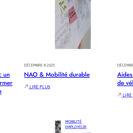
DÉCEMBRE 8 2025
DÉCEMBR
: un
NAO & Mobilité durable
Aides 
ormer
de vé
:
LIRE PLUS
e
NAO
LIRE
&
MOBILITÉ
DURABLE
MOBILITÉ
EMPLOYEUR