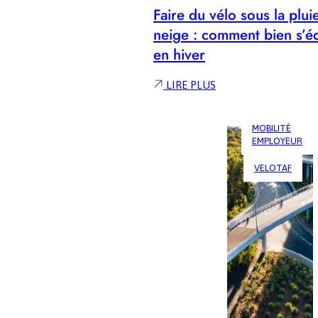
Faire du vélo sous la plui
neige : comment bien s’é
en hiver
:
LIRE PLUS
FAIRE
DU
VÉLO
MOBILITÉ
EMPLOYEUR
SOUS
LA
VELOTAF
PLUIE
OU
LA
NEIGE
:
COMMENT
BIEN
S’ÉQUIPER
EN
HIVER