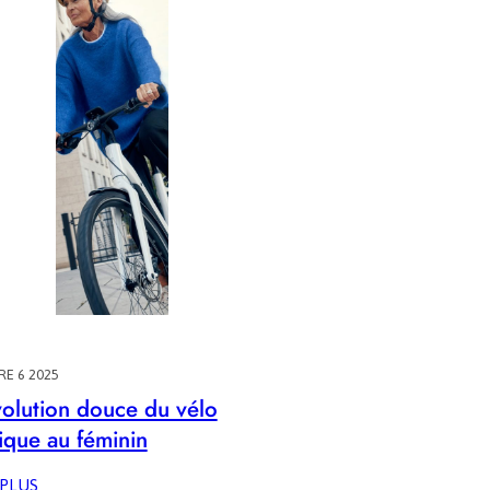
LOCATION
DE
VÉLO
E 6 2025
volution douce du vélo
rique au féminin
:
 PLUS