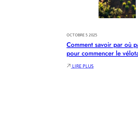
OCTOBRE 5 2025
Comment savoir par où p
pour commencer le vélota
:
LIRE PLUS
COMMENT
SAVOIR
PAR
OÙ
PASSER
POUR
COMMENCER
LE
VÉLOTAF
?