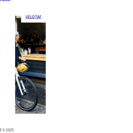
LA
RÉVOLUTION
DOUCE
VELOTAF
DU
VÉLO
ÉLECTRIQUE
AU
FÉMININ
 5 2025