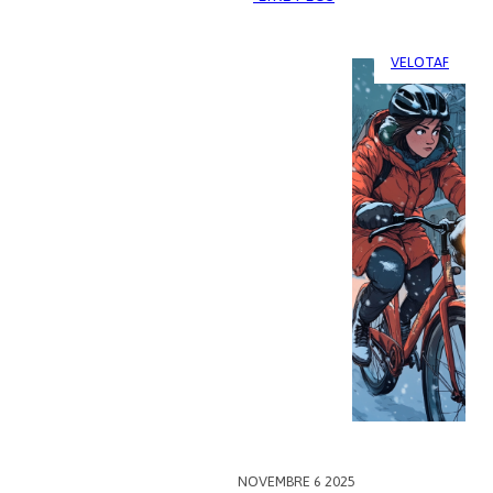
PLAN
DE
MOBILITÉ
VELOTAF
EMPLOYEUR
:
CE
QUE
LA
LOI
DIT
VRAIMENT
NOVEMBRE 6 2025