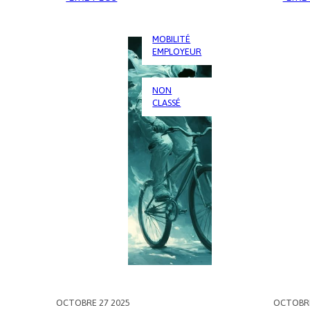
ET
SI
LE
MOBILITÉ
EMPLOYEUR
PARKING
DEVENAIT
UNE
NON
RESSOURCE
CLASSÉ
?
OCTOBRE 27 2025
OCTOBRE