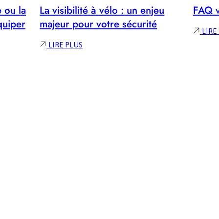
e ou la
La visibilité à vélo : un enjeu
FAQ v
quiper
majeur pour votre sécurité
LIRE
:
LIRE PLUS
LA
VISIBILITÉ
À
VÉLO
:
UN
ENJEU
MAJEUR
POUR
VOTRE
SÉCURITÉ