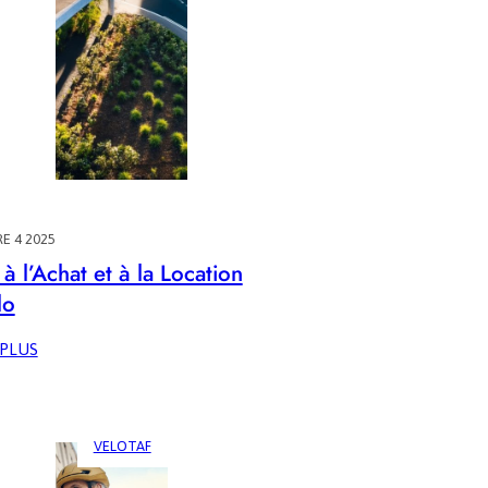
E 4 2025
à l’Achat et à la Location
lo
:
 PLUS
AIDES
À
L’ACHAT
ET
VELOTAF
À
LA