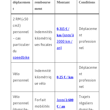
déplacemen
rembourse
Montant
Conditions
t
ment
2 RM (<50
cm3)
0,315 € /
Déplaceme
personnel
Indemnités
km
(jusqu’à
nt
– cas
kilométriq
3000 km /
profession
particulier
ues fiscales
an)
nel
du
speedbike
Déplaceme
Indemnité
Vélo
nt
kilométriq
0,25 € / km
personnel
profession
ue vélo
nel
Vélo
Trajets
Forfait
Jusqu’à
600
personnel
réguliers
mobilités
€ / an
(domicile-
domicile-