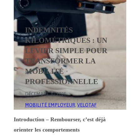
INDEMNITÉS
KILOMÉTRIQUES : UN
LEVIER SIMPLE POUR
TRANSFORMER LA
MOBILITÉ
PROFESSIONNELLE
DÉCEMBRE 30 2025
.
MOBILITÉ EMPLOYEUR
, 
VELOTAF
Introduction – Rembourser, c’est déjà
orienter les comportements