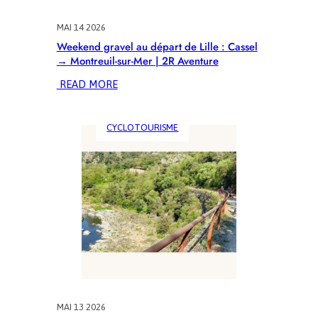
NŒUDS,
YPRES
MAI 14 2026
|
Weekend gravel au départ de Lille : Cassel
2R
→ Montreuil-sur-Mer | 2R Aventure
AVENTURE
:
READ MORE
WEEKEND
GRAVEL
CYCLOTOURISME
AU
DÉPART
DE
LILLE
:
CASSEL
→
MONTREUIL-
SUR-
MER
|
2R
AVENTURE
MAI 13 2026