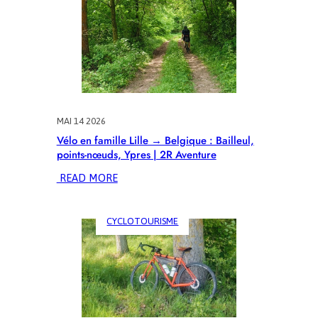
MAI 14 2026
Vélo en famille Lille → Belgique : Bailleul,
points-nœuds, Ypres | 2R Aventure
:
READ MORE
VÉLO
EN
CYCLOTOURISME
FAMILLE
LILLE
→
BELGIQUE
:
BAILLEUL,
POINTS-