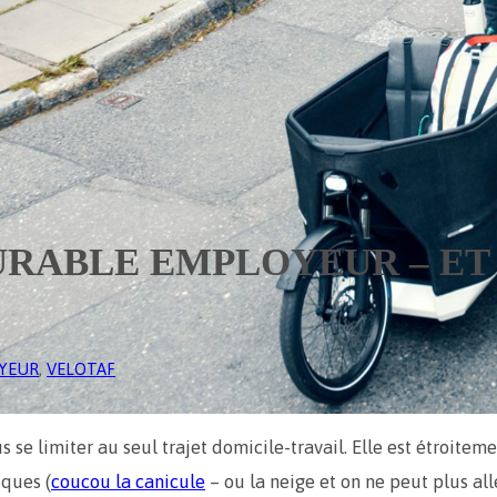
URABLE EMPLOYEUR – ET
YEUR
, 
VELOTAF
se limiter au seul trajet domicile-travail. Elle est étroiteme
iques (
coucou la canicule
– ou la neige et on ne peut plus all