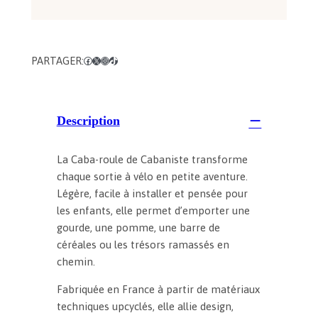
c
o
c
h
PARTAGER:
Facebook
X
Instagram
TikTok
e
d
e
v
Description
é
l
o
La Caba-roule de Cabaniste transforme
e
chaque sortie à vélo en petite aventure.
n
Légère, facile à installer et pensée pour
f
les enfants, elle permet d’emporter une
a
gourde, une pomme, une barre de
n
céréales ou les trésors ramassés en
t
chemin.
C
a
Fabriquée en France à partir de matériaux
b
techniques upcyclés, elle allie design,
a