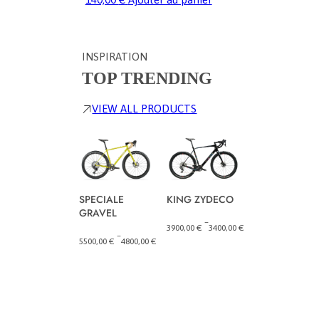
INSPIRATION
TOP TRENDING
VIEW ALL PRODUCTS
pressure II
KING ZYDECO
SPECIALE
GRAVEL
–
–
10300,00
€
5600
3900,00
€
3400,00
€
Plage
Plage
–
5500,00
€
4800,00
€
de
de
Plage
prix :
prix :
de
5600,00 €
3400,00 €
prix :
à
à
4800,00 €
10300,00 €
3900,00 €
à
5500,00 €