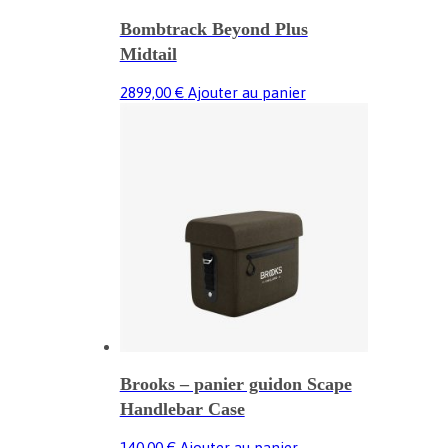
du
Bombtrack Beyond Plus
produit
Midtail
2899,00
€
Ajouter au panier
Brooks – panier guidon Scape
Handlebar Case
140,00
€
Ajouter au panier