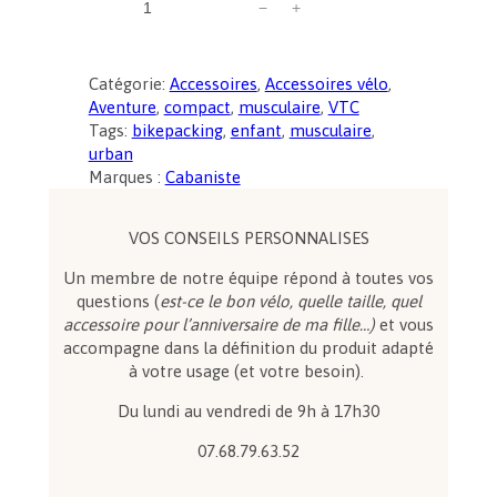
−
+
u
a
n
Catégorie:
Accessoires
, 
Accessoires vélo
, 
t
Aventure
, 
compact
, 
musculaire
, 
VTC
i
Tags:
bikepacking
, 
enfant
, 
musculaire
, 
t
urban
é
Marques :
Cabaniste
d
e
C
VOS CONSEILS PERSONNALISES
a
Un membre de notre équipe répond à toutes vos
b
questions (
est-ce le bon vélo, quelle taille, quel
a
accessoire pour l’anniversaire de ma fille…)
et vous
n
accompagne dans la définition du produit adapté
i
à votre usage (et votre besoin).
s
t
Du lundi au vendredi de 9h à 17h30
e
–
07.68.79.63.52
s
a