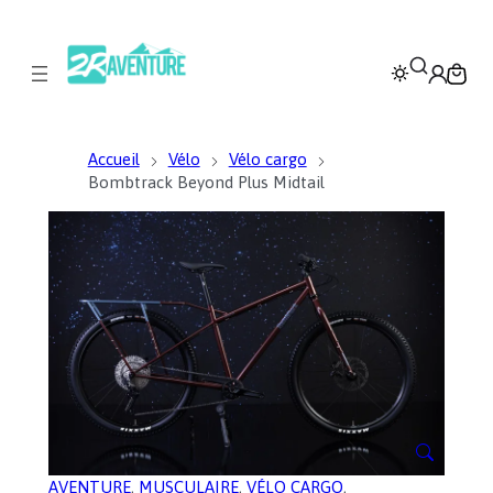
Accueil
Vélo
Vélo cargo
Bombtrack Beyond Plus Midtail
AVENTURE
, 
MUSCULAIRE
, 
VÉLO CARGO
, 