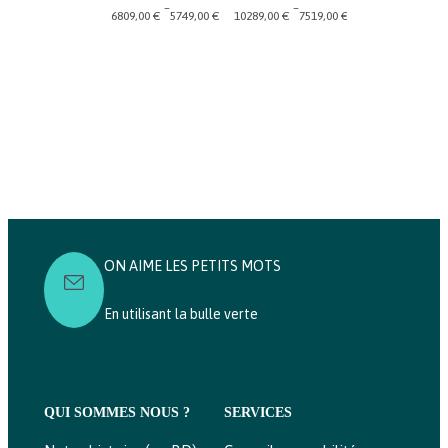
–
–
–
6809,00
€
5749,00
€
10289,00
€
7519,00
€
4539,00
€
4039,
Plage
Plage
Plage
de
de
de
prix :
prix :
prix :
5749,00 €
7519,00 €
4039,00 €
à
à
à
6809,00 €
10289,00 €
4539,00 €
ON AIME LES PETITS MOTS
En utilisant la bulle verte
QUI SOMMES NOUS ?
SERVICES