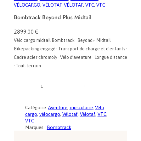
VÉLOCARGO
, 
VÉLOTAF
, 
VÉLOTAF
, 
VTC
, 
VTC
Bombtrack Beyond Plus Midtail
2899,00
€
Vélo cargo midtail Bombtrack · Beyond+ Midtail ·
Bikepacking engagé · Transport de charge et d’enfants ·
Cadre acier chromoly · Vélo d’aventure · Longue distance
· Tout-terrain
q
−
+
u
a
n
Catégorie:
Aventure
, 
musculaire
, 
Vélo
t
cargo
, 
vélocargo
, 
Vélotaf
, 
Vélotaf
, 
VTC
, 
i
VTC
t
Marques :
Bombtrack
é
d