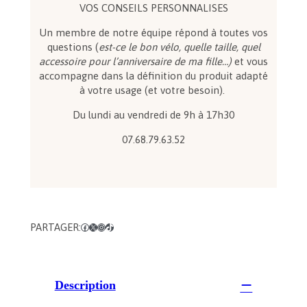
e
VOS CONSEILS PERSONNALISES
B
Un membre de notre équipe répond à toutes vos
o
questions (
est-ce le bon vélo, quelle taille, quel
m
accessoire pour l’anniversaire de ma fille…)
et vous
b
accompagne dans la définition du produit adapté
t
à votre usage (et votre besoin).
r
a
Du lundi au vendredi de 9h à 17h30
c
k
07.68.79.63.52
B
e
y
o
n
d
PARTAGER:
Facebook
X
Instagram
TikTok
P
l
u
s
Description
M
i