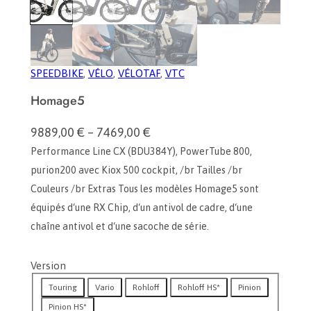
SPEEDBIKE
, 
VÉLO
, 
VÉLOTAF
, 
VTC
Homage5
9889,00
€
–
7469,00
€
P
Performance Line CX (BDU384Y), PowerTube 800,
l
purion200 avec Kiox 500 cockpit, /br Tailles /br
a
Couleurs /br Extras Tous les modèles Homage5 sont
g
e
équipés d‘une RX Chip, d‘un antivol de cadre, d‘une
d
chaîne antivol et d‘une sacoche de série.
e
p
Version
r
Touring
Vario
Rohloff
Rohloff HS*
Pinion
i
Pinion HS*