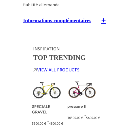
fiabilité allemande.
Informations complémentaires
INSPIRATION
TOP TRENDING
VIEW ALL PRODUCTS
pressure II
SPECIALE
Carrie2
GRAVEL
–
–
10300,00
€
5600,00
€
6809,00
€
5749,
Plage
Plage
–
5500,00
€
4800,00
€
de
de
Plage
prix :