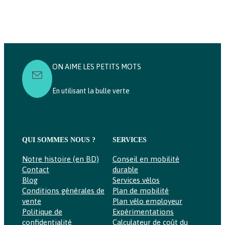
prix :
de
5600,00 €
5749,00 €
prix :
à
à
4800,00 €
10300,00 €
6809,00 €
à
5500,00 €
ON AIME LES PETITS MOTS
En utilisant la bulle verte
QUI SOMMES NOUS ?
SERVICES
Notre histoire (en BD)
Conseil en mobilité
Contact
durable
Blog
Services vélos
Conditions générales de
Plan de mobilité
vente
Plan vélo employeur
Politique de
Expérimentations
confidentialité
Calculateur de coût du