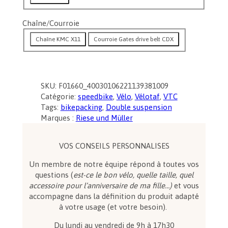
x
Chaîne/Courroie
:
7
Chaîne KMC X11
Courroie Gates drive belt CDX
4
6
9
SKU:
F01660_40030106221139381009
,
Catégorie:
speedbike
, 
Vélo
, 
Vélotaf
, 
VTC
0
Tags:
bikepacking
, 
Double suspension
0
Marques :
Riese und Müller
€
VOS CONSEILS PERSONNALISES
à
Un membre de notre équipe répond à toutes vos
9
questions (
est-ce le bon vélo, quelle taille, quel
8
accessoire pour l’anniversaire de ma fille…)
et vous
8
accompagne dans la définition du produit adapté
9
à votre usage (et votre besoin).
,
Du lundi au vendredi de 9h à 17h30