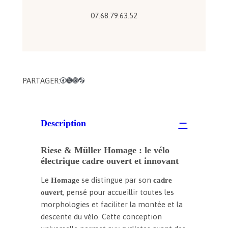
0
0
07.68.79.63.52
€
PARTAGER:
Facebook
X
Instagram
TikTok
Description
Riese & Müller Homage : le vélo
électrique cadre ouvert et innovant
Le
se distingue par son
Homage
cadre
, pensé pour accueillir toutes les
ouvert
morphologies et faciliter la montée et la
descente du vélo. Cette conception