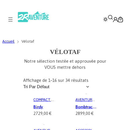
Accueil
Vélotaf
VÉLOTAF
Notre sélection testée et approuvée pour
VOUS mettre dehors
Affichage de 1–16 sur 34 résultats
COMPACT
,
AVENTURE
,
MUSCULAIR
MUSCULAIR
Birdy
Bombtrack
E
, 
PLIANT
,
E
, 
VÉLO
Beyond
2729,00
€
2899,00
€
VÉLO
, 
VÉLO
CARGO
,
Plus
COMPACT
,
VÉLOCARG
Midtail
VÉLOTAF
,
O
, 
VÉLOTAF
, 