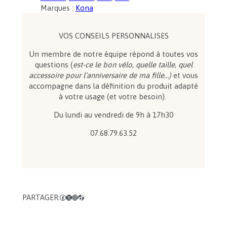
i
Marques :
Kona
t
é
d
VOS CONSEILS PERSONNALISES
e
Un membre de notre équipe répond à toutes vos
K
questions (
est-ce le bon vélo, quelle taille, quel
o
accessoire pour l’anniversaire de ma fille…)
et vous
n
accompagne dans la définition du produit adapté
a
à votre usage (et votre besoin).
R
o
Du lundi au vendredi de 9h à 17h30
v
e
07.68.79.63.52
PARTAGER:
Facebook
X
Instagram
TikTok