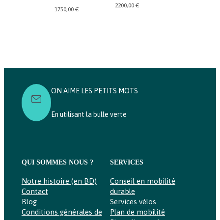
2200,00
€
1750,00
€
–
5500,00
€
4800,
Plage
de
prix :
4800,00 €
à
5500,00 €
ON AIME LES PETITS MOTS
En utilisant la bulle verte
QUI SOMMES NOUS ?
SERVICES
Notre histoire (en BD)
Conseil en mobilité
Contact
durable
Blog
Services vélos
Conditions générales de
Plan de mobilité