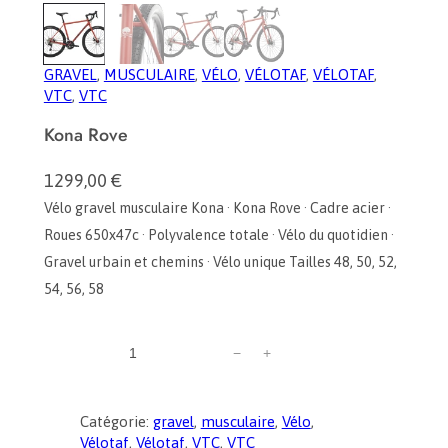
GRAVEL
, 
MUSCULAIRE
, 
VÉLO
, 
VÉLOTAF
, 
VÉLOTAF
, 
VTC
, 
VTC
Kona Rove
1299,00
€
Vélo gravel musculaire Kona · Kona Rove · Cadre acier ·
Roues 650x47c · Polyvalence totale · Vélo du quotidien ·
Gravel urbain et chemins · Vélo unique Tailles 48, 50, 52,
54, 56, 58
q
−
+
u
a
n
Catégorie:
gravel
, 
musculaire
, 
Vélo
, 
t
Vélotaf
, 
Vélotaf
, 
VTC
, 
VTC