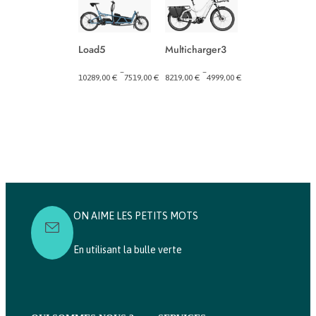
Load5
Multicharger3
Tinker2 vario
–
–
10289,00
€
7519,00
€
8219,00
€
4999,00
€
Plage
Plage
de
de
4689,00
€
prix :
prix :
7519,00 €
4999,00 €
à
à
10289,00 €
8219,00 €
ON AIME LES PETITS MOTS
En utilisant la bulle verte