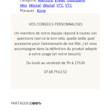
Catégorie:
Aventure
, 
gravel
, 
musculaire
, 
t
Vélo
, 
Vélotaf
, 
Vélotaf
, 
VTC
, 
VTC
i
Marques :
Kona
t
é
d
VOS CONSEILS PERSONNALISES
e
Un membre de notre équipe répond à toutes vos
K
questions (
est-ce le bon vélo, quelle taille, quel
o
accessoire pour l’anniversaire de ma fille…)
et vous
n
accompagne dans la définition du produit adapté
a
à votre usage (et votre besoin).
L
i
Du lundi au vendredi de 9h à 17h30
b
r
07.68.79.63.52
e
PARTAGER:
Facebook
X
Instagram
TikTok