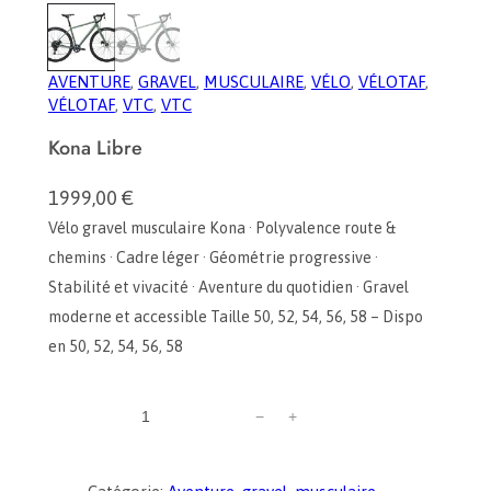
AVENTURE
, 
GRAVEL
, 
MUSCULAIRE
, 
VÉLO
, 
VÉLOTAF
, 
VÉLOTAF
, 
VTC
, 
VTC
Kona Libre
1999,00
€
Vélo gravel musculaire Kona · Polyvalence route &
chemins · Cadre léger · Géométrie progressive ·
Stabilité et vivacité · Aventure du quotidien · Gravel
moderne et accessible Taille 50, 52, 54, 56, 58 – Dispo
en 50, 52, 54, 56, 58
q
−
+
u
a
n