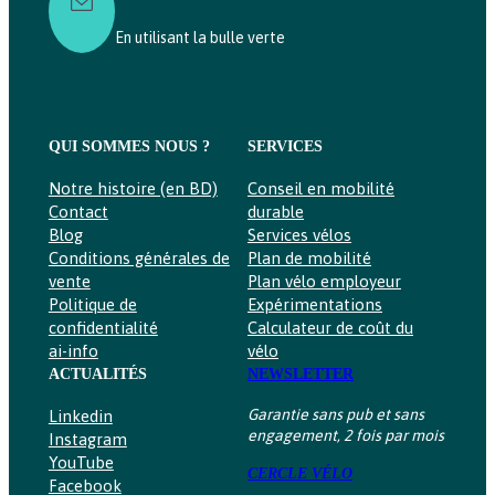
.
,
0
€
En utilisant la bulle verte
0
À
4
€
6
3
9
QUI SOMMES NOUS ?
SERVICES
,
0
Notre histoire (en BD)
Conseil en mobilité
0
Contact
durable
Blog
Services vélos
€
Conditions générales de
Plan de mobilité
vente
Plan vélo employeur
Politique de
Expérimentations
confidentialité
Calculateur de coût du
ai-info
vélo
ACTUALITÉS
NEWSLETTER
Garantie sans pub et sans
Linkedin
engagement, 2 fois par mois
Instagram
YouTube
CERCLE VÉLO
Facebook