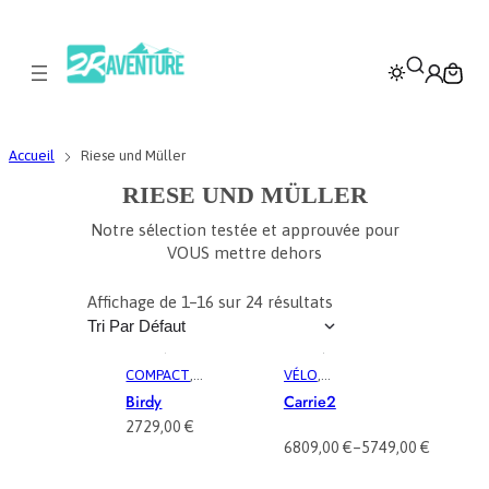
Accueil
Riese und Müller
RIESE UND MÜLLER
Notre sélection testée et approuvée pour
VOUS mettre dehors
Affichage de 1–16 sur 24 résultats
COMPACT
,
VÉLO
,
MUSCULAIR
VÉLOCARG
Birdy
Carrie2
E
, 
PLIANT
,
O
, 
VÉLOTAF
2729,00
€
VÉLO
, 
VÉLO
6809,00
€
–
5749,00
€
COMPACT
,
P
VÉLOTAF
,
L