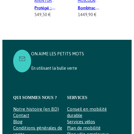
AVENTURE
,
MUSCULAIR
VÉLOTAF
,
MUSCULAIR
E
, 
VÉLOTAF
VTC
, 
VTC
Protégé :
Bombtrack
E
, 
VÉLO
Bombtrack
Munroe
549,50
€
1449,90
€
CARGO
,
Beyond
Loop
VÉLOCARG
Plus
O
, 
VÉLOTAF
, 
Midtail Kit
VÉLOTAF
,
Cadre
VTC
, 
VTC
Acompte
50%
ON AIME LES PETITS MOTS
En utilisant la bulle verte
QUI SOMMES NOUS ?
SERVICES
Notre histoire (en BD)
Conseil en mobilité
Contact
durable
Blog
Services vélos
Conditions générales de
Plan de mobilité