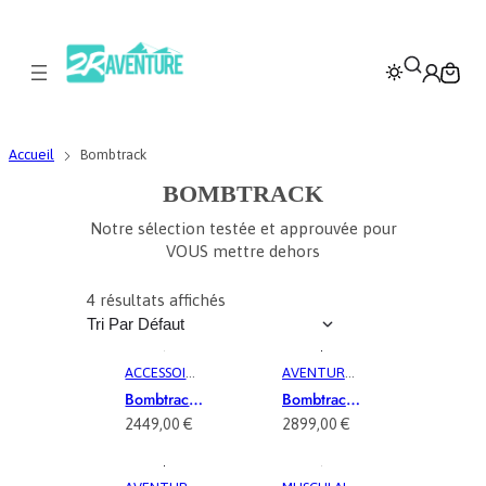
Accueil
Bombtrack
BOMBTRACK
Notre sélection testée et approuvée pour
VOUS mettre dehors
4 résultats affichés
ACCESSOIRE
AVENTURE
,
S VÉLO
MUSCULAIR
Bombtrack
Bombtrack
E
, 
VÉLO
Arise Tour
Beyond
2449,00
€
2899,00
€
CARGO
,
Plus
VÉLOCARG
Midtail
O
, 
VÉLOTAF
, 