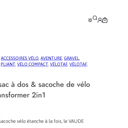
 
ACCESSOIRES VÉLO
, 
AVENTURE
, 
GRAVEL
, 
 
PLIANT
, 
VÉLO COMPACT
, 
VÉLOTAF
, 
VÉLOTAF
, 
ac à dos & sacoche de vélo
ansformer 2in1
€
sacoche vélo étanche à la fois, le VAUDE