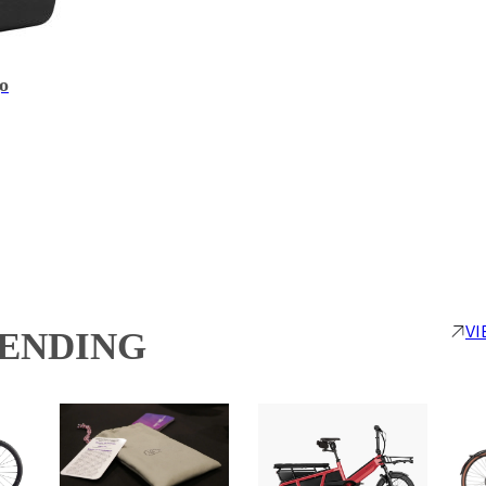
o
VI
RENDING