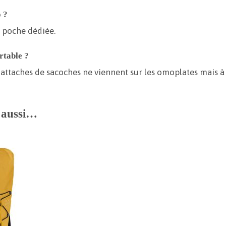
o ?
e poche dédiée.
ortable ?
ttaches de sacoches ne viennent sur les omoplates mais à l
e aussi…