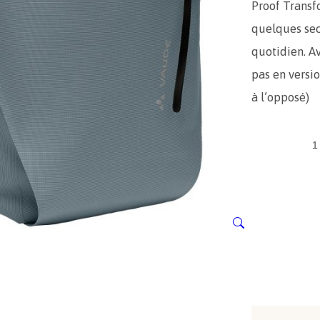
Proof Transf
quelques sec
quotidien. Av
pas en versio
à l’opposé)
q
u
a
n
t
i
t
é
d
e
V
A
U