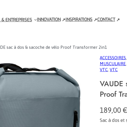
INNOVATION
INSPIRATIONS
CONTACT
 & ENTREPRISES
E sac à dos & sacoche de vélo Proof Transformer 2in1
ACCESSOIRES
,
MUSCULAIRE
,
VTC
, 
VTC
VAUDE s
Proof Tr
189,00
Sac à dos et 