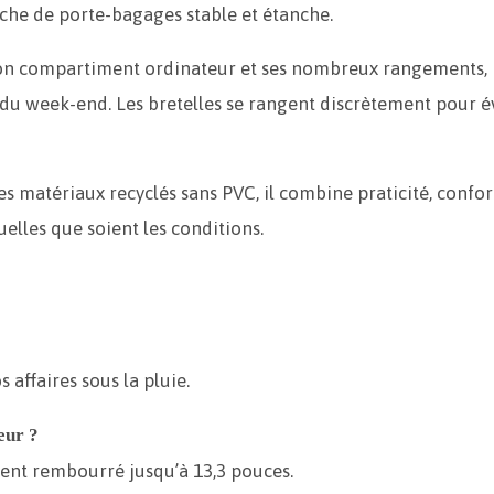
1
oche de porte-bagages stable et étanche.
 son compartiment ordinateur et ses nombreux rangements, i
u week-end. Les bretelles se rangent discrètement pour év
 matériaux recyclés sans PVC, il combine praticité, confort
elles que soient les conditions.
 affaires sous la pluie.
eur ?
ment rembourré jusqu’à 13,3 pouces.