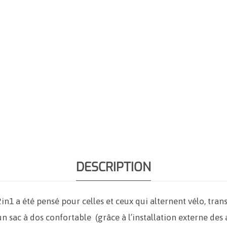
l
o
P
r
o
o
f
T
r
a
n
s
f
o
r
DESCRIPTION
m
e
r
2
1 a été pensé pour celles et ceux qui alternent vélo, tran
i
un sac à dos confortable (grâce à l’installation externe des
n