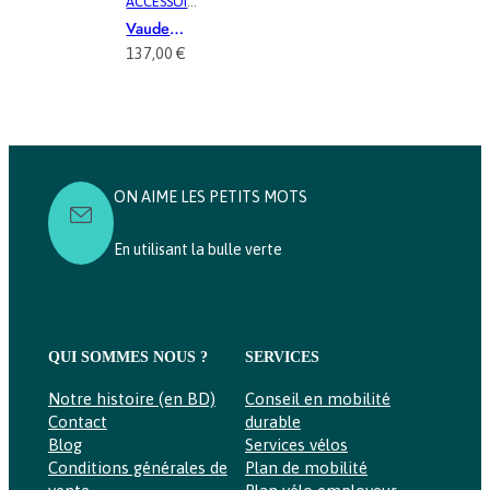
Proof
Proof Back
ACCESSOIRE
MUSCULAIR
VÉLO
Transforme
TR Single
S
,
E
, 
PLIANT
,
COMPACT
,
Vaude
R 2in1
ACCESSOIR
VÉLO
VÉLOTAF
,
Sacoche
137,00
€
ES VÉLO
,
COMPACT
,
VÉLOTAF
,
Free Cargo
AVENTURE
, 
VÉLOTAF
,
VTC
, 
VTC
COMPACT
,
VÉLOTAF
,
PLIANT
,
VTC
, 
VTC
VÉLO
COMPACT
,
VÉLOTAF
,
ON AIME LES PETITS MOTS
VÉLOTAF
,
VTC
, 
VTC
En utilisant la bulle verte
QUI SOMMES NOUS ?
SERVICES
Notre histoire (en BD)
Conseil en mobilité
Contact
durable
Blog
Services vélos
Conditions générales de
Plan de mobilité