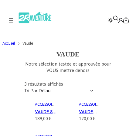
Accueil
Vaude
VAUDE
Notre sélection testée et approuvée pour
VOUS mettre dehors
3 résultats affichés
ACCESSOIRE
ACCESSOIRE
S
,
S VÉLO
,
VAUDE Sac
VAUDE
ACCESSOIR
AVENTURE
, 
À Dos &
Sacoche
189,00
€
120,00
€
ES VÉLO
,
GRAVEL
,
Sacoche
De Porte
AVENTURE
, 
MUSCULAIR
De Vélo
Bagage
GRAVEL
,
E
, 
VÉLO
,