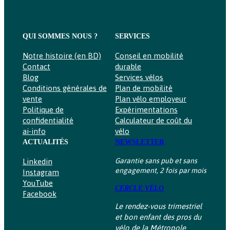
0
8
0
9
,
,
QUI SOMMES NOUS ?
SERVICES
0
0
0
0
Notre histoire (en BD)
Conseil en mobilité
Contact
durable
€
€
Blog
Services vélos
Conditions générales de
Plan de mobilité
vente
Plan vélo employeur
Politique de
Expérimentations
confidentialité
Calculateur de coût du
ai-info
vélo
ACTUALITÉS
NEWSLETTER
Garantie sans pub et sans
Linkedin
engagement, 2 fois par mois
Instagram
YouTube
CERCLE VÉLO
Facebook
Le rendez-vous trimestriel
et bon enfant des pros du
vélo de la Métropole