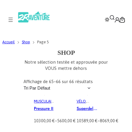
Accueil
Shop
Page 5
SHOP
Notre sélection testée et approuvée pour
VOUS mettre dehors
Affichage de 65–66 sur 66 résultats
MUSCULAIR
VÉLO
,
E
, 
ROUTE
,
VÉLOTAF
,
Pressure II
Superdelit
VÉLO
VTC
E5
10300,00
€
–
5600,00
€
10589,00
€
–
8069,00
€
P
P
L
L