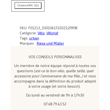
x
Chaîne KMC X11
:
4
5
SKU:
F01213_030106151032120908
3
Catégorie:
Vélo
, 
Vélotaf
9
Tags:
urban
,
Marques :
Riese und Müller
0
0
VOS CONSEILS PERSONNALISES
Un membre de notre équipe répond à toutes vos
€
questions (
est-ce le bon vélo, quelle taille, quel
à
accessoire pour l’anniversaire de ma fille…)
et vous
5
accompagne dans la définition du produit adapté
0
à votre usage (et votre besoin).
4
Du lundi au vendredi de 9h à 17h30
9
07.68.79.63.52
,