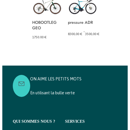
pressure ADR
HOBOOTLEG
Carrie2
GEO
–
–
8300,00
€
3500,00
€
6809,00
€
5749,
Plage
Plage
1750,00
€
de
de
prix :
prix :
3500,00 €
5749,00 €
à
à
8300,00 €
6809,00 €
ON AIME LES PETITS MOTS
En utilisant la bulle verte
QUI SOMMES NOUS ?
SERVICES