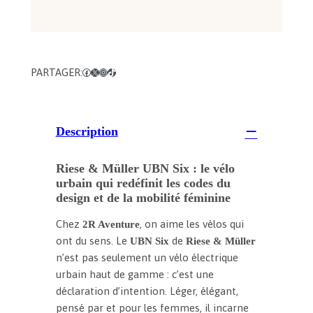
0
0
€
PARTAGER:
Facebook
X
Instagram
TikTok
Description
Riese & Müller UBN Six : le vélo
urbain qui redéfinit les codes du
design et de la mobilité féminine
Chez
, on aime les vélos qui
2R Aventure
ont du sens. Le
de
UBN Six
Riese & Müller
n’est pas seulement un vélo électrique
urbain haut de gamme : c’est une
déclaration d’intention. Léger, élégant,
pensé par et pour les femmes, il incarne