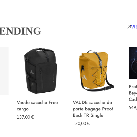
VI
RENDING
Pro
Beyo
Cad
Vaude sacoche Free
VAUDE sacoche de
549
cargo
porte bagage Proof
Back TR Single
137,00
€
120,00
€