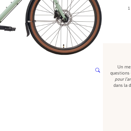
q
u
a
n
t
i
t
é
d
e
Un mem
K
questions 
o
pour l’a
n
dans la d
a
D
e
w
D
L