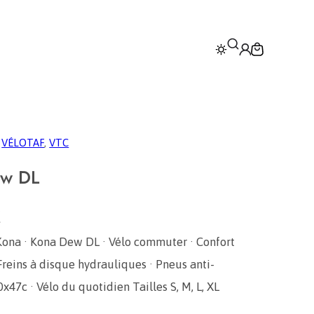
 
VÉLOTAF
, 
VTC
ew DL
€
Kona · Kona Dew DL · Vélo commuter · Confort
· Freins à disque hydrauliques · Pneus anti-
x47c · Vélo du quotidien Tailles S, M, L, XL