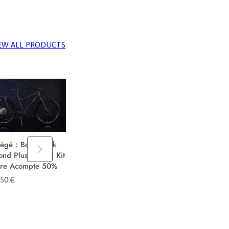
EW ALL PRODUCTS
tégé : Bombtrack
Bombtrack Beyond Plus
Kona Coco
nd Plus Midtail Kit
Midtail
re Acompte 50%
799,00
€
2899,00
€
,50
€