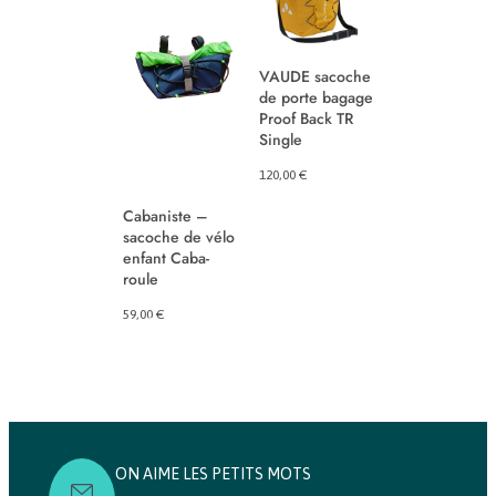
Topeak sacoc
étanche de
VAUDE sacoche
fourche 4L
de porte bagage
Proof Back TR
31,99
€
Single
120,00
€
Cabaniste –
sacoche de vélo
enfant Caba-
roule
59,00
€
ON AIME LES PETITS MOTS