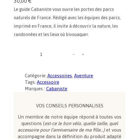
30,00
€
Le guide Cabaniste vous ouvre les portes des parcs
naturels de France. Rédigé avec les équipes des parcs,
imprimé en France, il invite à découvrir la nature, les
randonnées et les lieux où bivouaquer.
q
−
+
u
a
n
Catégorie:
Accessoires
, 
Aventure
t
Tags:
Accessoire
i
Marques :
Cabaniste
t
é
d
VOS CONSEILS PERSONNALISES
e
Un membre de notre équipe répond à toutes vos
G
questions (
est-ce le bon vélo, quelle taille, quel
u
accessoire pour l’anniversaire de ma fille…)
et vous
i
accompagne dans la définition du produit adapté
d