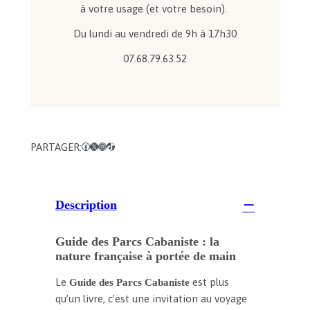
à votre usage (et votre besoin).
e
d
Du lundi au vendredi de 9h à 17h30
e
s
07.68.79.63.52
p
a
r
c
s
C
PARTAGER:
Facebook
X
Instagram
TikTok
a
b
a
n
Description
i
s
Guide des Parcs Cabaniste : la
t
nature française à portée de main
e
,
Le
est plus
Guide des Parcs Cabaniste
qu’un livre, c’est une invitation au voyage