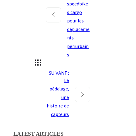
speedbike
s cargo
pour les
déplaceme
nts
périurbain
s
SUIVANT :
Le
pédalage,
une
histoire de
capteurs
LATEST ARTICLES