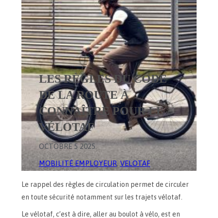
LES RÈGLES DU CODE
DE LA ROUTE À
CONNAÎTRE POUR LE
VÉLOTAF
OCTOBRE 5 2025
.
MOBILITÉ EMPLOYEUR
, 
VELOTAF
Le rappel des règles de circulation permet de circuler
en toute sécurité notamment sur les trajets vélotaf.
Le vélotaf, c’est à dire, aller au boulot à vélo, est en