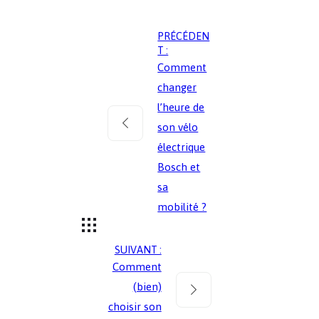
PRÉCÉDEN
T :
Comment
changer
l’heure de
son vélo
électrique
Bosch et
sa
mobilité ?
SUIVANT :
Comment
(bien)
choisir son